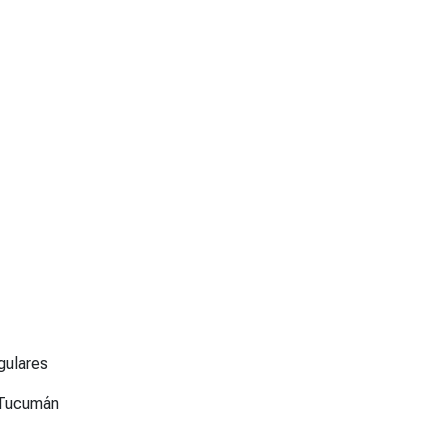
gulares
 Tucumán