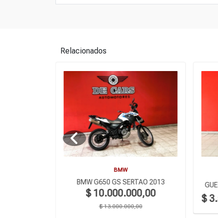
Relacionados
BMW
BMW G650 GS SERTAO 2013
E R 2024
GUE
$ 10.000.000,00
$ 3
$ 13.000.000,00