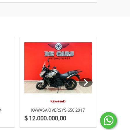
Kawasaki
4
KAWASAKI VERSYS 650 2017
KTM 
$ 12.000.000,00
$ 4.